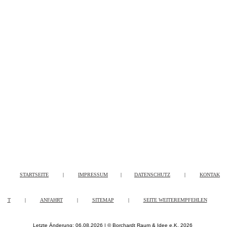
STARTSEITE
|
IMPRESSUM
|
DATENSCHUTZ
|
KONTAK
T
|
ANFAHRT
|
SITEMAP
|
SEITE WEITEREMPFEHLEN
Letzte Änderung: 06.08.2026 | © Borchardt Raum & Idee e.K. 2026